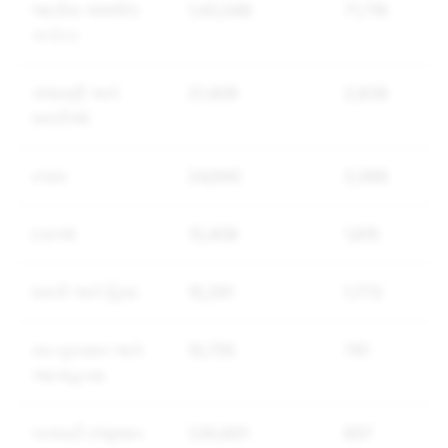
જાતીય અશ્લીલ
1,43,046
71,716
કન્ટેન્ટ
પજવણી અને
21,409
2,838
ધમકીઓ
સ્પામ
24,840
2,068
દવાઓ
13,408
1,815
ધમકી અને હિંસા
15,291
1,773
સ્વ-નુકસાન અને
10,755
791
આત્મહત્યા
બનાવટી રજૂઆત
1,00,601
657