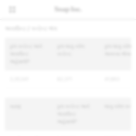
અકાઉન્ટ / કન્ટેન્ટ ભંગ
કુલ કન્ટેન્ટ અને
કુલ લાગુ કરેલ
કુલ લાગુ કરેલ
અકાઉન્ટ
કન્ટેન્ટ
અનન્ય એકાઉન
અહેવાલો*
3,35,541
82,371
41,863
કારણ
કુલ કન્ટેન્ટ અને
લાગુ કરેલ કન્ટેન
અકાઉન્ટ
અહેવાલો*