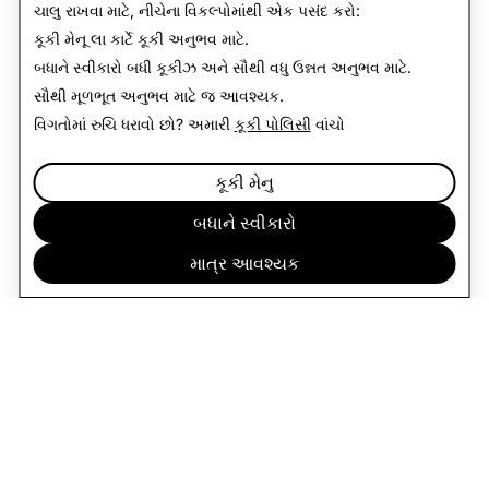
ચાલુ રાખવા માટે, નીચેના વિકલ્પોમાંથી એક પસંદ કરો:
કૂકી મેનૂ
લા કાર્ટે કૂકી અનુભવ માટે.
બધાને સ્વીકારો
બધી કૂકીઝ અને સૌથી વધુ ઉન્નત અનુભવ માટે.
સૌથી મૂળભૂત અનુભવ માટે
જ આવશ્યક
.
વિગતોમાં રુચિ ધરાવો છો? અમારી
કૂકી પોલિસી
વાંચો
કૂકી મેનુ
બધાને સ્વીકારો
માત્ર આવશ્યક
કંપની
સમુદાય
જાહેરાત
કાયદાકીય
CITIZENSNAP
અન્ય નિયમો અને શરતો
ગોપનીયતા નીતિ
સેવાની શરતો