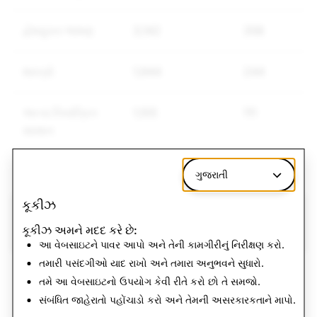
દ્વેષયુક્ત ભાષણ
3,142
358
શસ્ત્રો
1,944
244
અન્ય નિયંત્રિત
1,105
111
સામાન
ગુજરાતી
કૂકીઝ
CSAM: કુલ રદ કરાયેલ
આતંકવાદ: કુલ રદ કરાયેલ
કૂકીઝ અમને મદદ કરે છે:
અકાઉન્ટ
અકાઉન્ટ
આ વેબસાઇટને પાવર આપો અને તેની કામગીરીનું નિરીક્ષણ કરો.
તમારી પસંદગીઓ યાદ રાખો અને તમારા અનુભવને સુધારો.
5,719
0
તમે આ વેબસાઇટનો ઉપયોગ કેવી રીતે કરો છો તે સમજો.
સંબંધિત જાહેરાતો પહોંચાડો કરો અને તેમની અસરકારકતાને માપો.