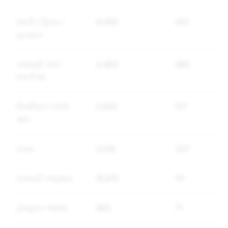
ધમકી / હિંસા /
4,369
552
નુકસાન
પજવણી અને
3,483
485
ધમકીઓ
નિયંત્રિત કરેલો
2,652
517
માલ
સ્પામ
3,516
337
બનાવટી રજૂઆત
16,813
111
દ્વેષયુક્ત ભાષણ
460
71