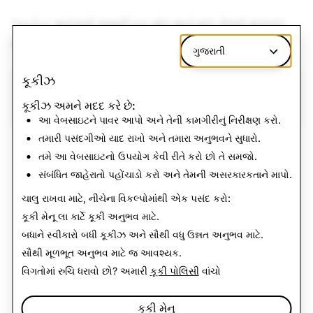
*કન્ટેન્ટ અહેવાલો અમારી ઇન-ઍપ અને મદદ મેળવો પૂછપરછ
દ્વારા કથિત ભંગને દર્શાવે છે.
ગુજરાતી
કૂકીઝ
CSAM: કુલ રદ કરાયેલ
આતંકવાદ: કુલ રદ કરાયેલ
કૂકીઝ અમને મદદ કરે છે:
અકાઉન્ટ
અકાઉન્ટ
આ વેબસાઇટને પાવર આપો અને તેની કામગીરીનું નિરીક્ષણ કરો.
તમારી પસંદગીઓ યાદ રાખો અને તમારા અનુભવને સુધારો.
600
1
તમે આ વેબસાઇટનો ઉપયોગ કેવી રીતે કરો છો તે સમજો.
સંબંધિત જાહેરાતો પહોંચાડો કરો અને તેમની અસરકારકતાને માપો.
ચાલુ રાખવા માટે, નીચેના વિકલ્પોમાંથી એક પસંદ કરો:
કૂકી મેનૂ
લા કાર્ટે કૂકી અનુભવ માટે.
બધાને સ્વીકારો
બધી કૂકીઝ અને સૌથી વધુ ઉન્નત અનુભવ માટે.
સૌથી મૂળભૂત અનુભવ માટે
જ આવશ્યક
.
વિગતોમાં રુચિ ધરાવો છો? અમારી
કૂકી પોલિસી
વાંચો
કૂકી મેનુ