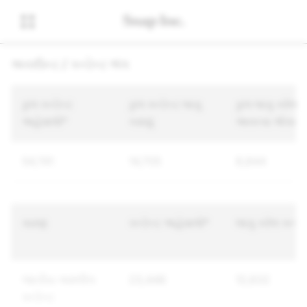
અકાઉન્ટ / કન્ટેન્ટ ભંગ
કુલ કન્ટેન્ટ
કુલ કન્ટેન્ટ લાગુ
કુલ લાગુ કરેલ
અહેવાલો*
કરાયું
અનન્ય એકાઉન
54,741
14,705
8,844
કારણ
કન્ટેન્ટ અહેવાલો*
લાગુ કરેલ કન્ટેન
જાતીય અશ્લીલ
23,448
12,632
કન્ટેન્ટ