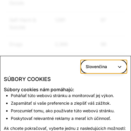
Goods
Self-Harm &
1,591
97
Suicide
Drugs
2,366
96
Hate Speech
1,903
24
Slovenčina
SÚBORY COOKIES
Súbory cookies nám pomáhajú:
CSAM: Total Account
Terrorism: Total
Poháňať túto webovú stránku a monitorovať jej výkon.
Deletions
Account Deletions
Zapamätať si vaše preferencie a zlepšiť váš zážitok.
Porozumieť tomu, ako používate túto webovú stránku.
Poskytovať relevantné reklamy a merať ich účinnosť.
1,125
0
Ak chcete pokračovať, vyberte jednu z nasledujúcich možností: