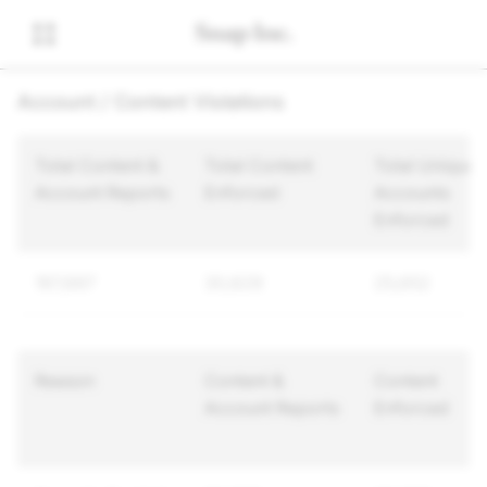
Account / Content Violations
Total Content &
Total Content
Total Unique
Account Reports
Enforced
Accounts
Enforced
197,697
30,629
25,652
Reason
Content &
Content
Account Reports
Enforced