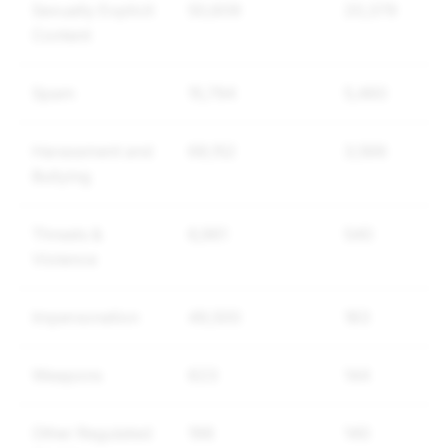
Sexually Explicit
50,609
20,379
Content
Spam
15,794
5,460
Harassment and
68,152
3,566
Bullying
Threats &
6,961
540
Violence
Impersonation
49,500
183
Weapons
623
144
Other Regulated
198
140