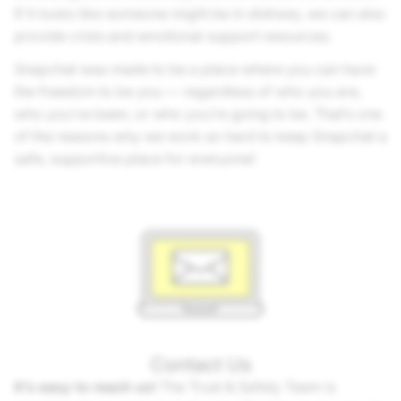
If it looks like someone might be in distress, we can also
provide crisis and emotional support resources.
Snapchat was made to be a place where you can have
the freedom to be you — regardless of who you are,
who you’ve been, or who you’re going to be. That’s one
of the reasons why we work so hard to keep Snapchat a
safe, supportive place for everyone!
Contact Us
It’s easy to reach us!
The Trust & Safety Team is