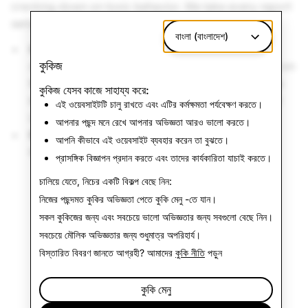
cracking down on toxic behavior. We take every report
seriously.
বাংলা (বাংলাদেশ)
In-App Reporting:
You can report inappropriate
কুকিজ
content to us right in the app! Just press and hold on
the Snap, then tap the 'Report Snap' button. Let us
কুকিজ যেসব কাজে সাহায্য করে:
know what’s going on — we’ll do our best to help!
এই ওয়েবসাইটটি চালু রাখতে এবং এটির কর্মক্ষমতা পর্যবেক্ষণ করতে।
Learn more about
reporting abuse in‑app
.
আপনার পছন্দ মনে রেখে আপনার অভিজ্ঞতা আরও ভালো করতে।
Email Us:
You can also email a report to us right
আপনি কীভাবে এই ওয়েবসাইট ব্যবহার করেন তা বুঝতে।
through our
Support site
.
প্রাসঙ্গিক বিজ্ঞাপন প্রদান করতে এবং তাদের কার্যকারিতা যাচাই করতে।
চালিয়ে যেতে, নিচের একটি বিকল্প বেছে নিন:
নিজের পছন্দমত কুকির অভিজ্ঞতা পেতে
কুকি মেনু
-তে যান।
সকল কুকিজের জন্য এবং সবচেয়ে ভালো অভিজ্ঞতার জন্য
সবগুলো বেছে নিন
।
সবচেয়ে মৌলিক অভিজ্ঞতার জন্য
শুধুমাত্র অপরিহার্য
।
বিস্তারিত বিবরণ জানতে আগ্রহী? আমাদের
কুকি নীতি
পড়ুন
কুকি মেনু