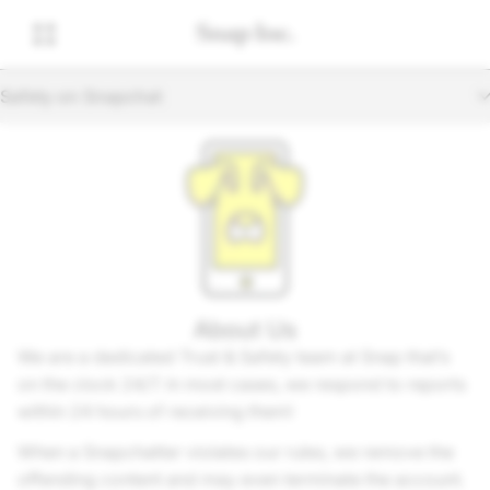
Safety on Snapchat
About Us
We are a dedicated Trust & Safety team at Snap that’s
on the clock 24/7. In most cases, we respond to reports
within 24 hours of receiving them!
When a Snapchatter violates our rules, we remove the
offending content and may even terminate the account.