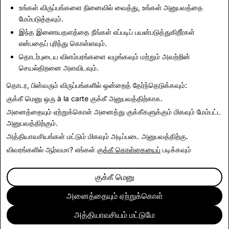
you may be eligible for warranty services.
உங்கள் விருப்பங்களை நினைவில் வைத்து, உங்கள் அனுபவத்தை
மேம்படுத்தவும்.
இந்த இணையதளத்தை நீங்கள் எப்படிப் பயன்படுத்துகிறீர்கள்
This Return Policy is in addition to and does not affect
என்பதைப் புரிந்து கொள்ளவும்.
your legal rights.
தொடர்புடைய விளம்பரங்களை வழங்கவும் மற்றும் அவற்றின்
செயல்திறனை அளவிடவும்.
Last Updated: June 15, 2026
தொடர, பின்வரும் விருப்பங்களில் ஒன்றைத் தேர்ந்தெடுக்கவும்:
குக்கீ மெனு
ஒரு à la carte குக்கீ அனுபவத்திற்காக.
அனைத்தையும் ஏற்றுக்கொள்
அனைத்து குக்கீகளுக்கும் மிகவும் மேம்பட்ட
அனுபவத்திற்கும்.
அத்தியாவசியங்கள் மட்டும்
மிகவும் அடிப்படை அனுபவத்திற்கு.
விவரங்களில் ஆர்வமா? எங்கள்
குக்கீ கொள்கையைப்
படிக்கவும்
குக்கீ மெனு
அனைத்தையும் ஏற்றுக்கொள்
அத்தியாவசியம் மட்டுமே