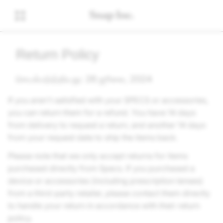
Return Policy
செயல்படுத்தியது: 26 ஜூலை, 2024
If you aren't satisfied with your SPECS or accessories,
you can return them for a refund. You have 14 days
from delivery to request a return, and another 14 days
from your request date to ship the items back.
Please note that we only accept returns for items
purchased directly from Specs. If you purchased a
device or accessories (including prescription lenses)
from a third-party retailer, please contact them directly
to handle your return in accordance with their return
policy.