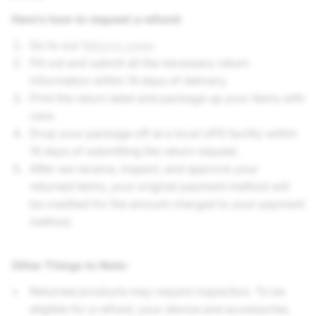
Here’s how to request a refund:
Go to our
Returns page
.
Fill out and submit all the necessary return
information within 14 days of delivery.
Print the return label and package up your items with
care.
Drop your package off at a local UPS facility within
14 days of submitting the return request.
After we receive, inspect, and approve your
returned items, your original payment method will
be credited for the amount charged to your payment
method.
Other Things to Note
:
Returned products may require inspection. To be
eligible for a refund, your device and accessories