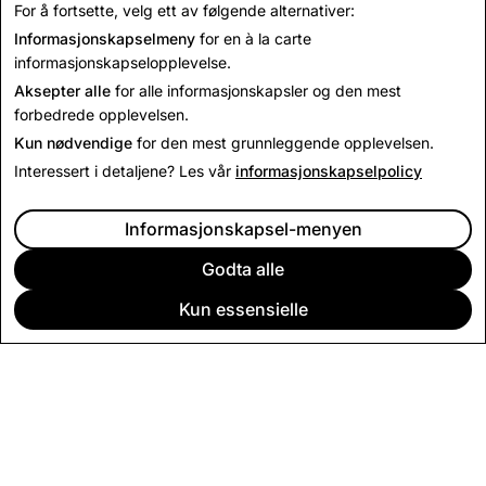
Specs Inc. er lokalisert i USA ved 3000 31st Street,
For å fortsette, velg ett av følgende alternativer:
Santa Monica, California 90405.
Informasjonskapselmeny
for en à la carte
informasjonskapselopplevelse.
Aksepter alle
for alle informasjonskapsler og den mest
forbedrede opplevelsen.
Kun nødvendige
for den mest grunnleggende opplevelsen.
Interessert i detaljene? Les vår
informasjonskapselpolicy
Informasjonskapsel-menyen
Godta alle
Kun essensielle
BEDRIFT
SAMFUNN
ANNONSERING
JURIDISK
CITIZENSNAP