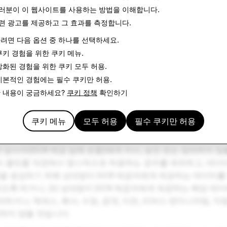
bb) Snap은 귀하의 개인 데이터에 대한 액세스를 수신하거나 귀
러분이 이 웹사이트를 사용하는 방법을 이해합니다.
 않으며, (cc) DCR 제공자는 데이터 클린룸 프로그램의 목적을
련 광고를 제공하고 그 효과를 측정합니다.
하도록 귀하가 지정한 유일한 데이터 처리자입니다. 데이터 클린
려면 다음 옵션 중 하나를 선택하세요.
 제공하는 데이터에 개인 데이터가 포함된 경우,
개인 데이터 약
쿠키 경험을 위한
쿠키 메뉴
.
룸 프로그램(DCR 제공자가 제공하는 제품 및 서비스 포함)과 관
강화된 경험을 위한 쿠키
모두 허용
.
비스의 사용에 따른 책임은 귀하에게 있으며 타사의 약관이 적용됩
기본적인 경험에는
필수 쿠키만 허용
.
이나 서비스의 사용으로 인해 귀하에게 발생하는 어떠한 손해나
 내용이 궁금하세요?
쿠키 정책
확인하기
다.
쿠키 메뉴
모두 허용
필수 쿠키만 허용
스 약관
에 명시된 제한 사항 외에도, Snap과 귀하는 각각 다음과
른 당사자(DCR 제공 업체 포함)에게 지시, 승인 또는 장려하지 
 데이터 클린룸 약관에서 명시적으로 허용하는 경우를 제외하고, 데이
을 생성하기 위해 상대방이 DCR 제공자에게 제공하는 데이터를
도록 하거나, (ii) 상대방이 DCR 제공자에게 제공하는 해당 데
석하거나, 액세스, 복사, 수정, 공개, 이전, 리버스 엔지니어링, 익
하지 않을 것입니다.