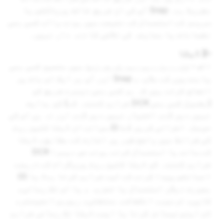
مشروط ہے۔ Snap آپ کی ان فریق ثالث پروڈکٹس یا
سروسز کے استعمال کے نتیجے میں ہونے والے کسی بھی
نقصانات یا معاوضہ کی تلافی کا ذمہ دار نہیں۔
-2 ڈیٹا
الف -
کاروباری سروسز کی شرائط
میں متعین کسی بھی
پابندیوں کے علاوہ، Snap اور آپ ہر ایک اس بات پر
اتفاق کرتے ہیں کہ ہم کسی بھی دوسرے فریق کو
(بشمول کسی بھی DCR فراہم کنندہ کے) کو ہدایت
نہیں دیں گے، اختیار نہیں دیں گے، اور نہ ہی اس کی
حوصلہ افزائی کریں گے: (i) سوائے ان ڈیٹا کلین روم
کی شرائط میں واضح طور پر اجازت کے مطابق، ڈیٹا
کے ساتھ یا استعمال کرتے ہوئے جو دوسرا DCR
فراہم کنندہ کو ڈیٹا کلین روم پروگرام کے ذریعے
انسائٹس پیدا کرنے کے لیے فراہم کرتا ہے؛ یا (ii)
بصورت دیگر استعمال یا تجزیہ ، یا اس تک رسائی،
کاپی، ترمیم، انکشاف، منتقلی، ریورس انجینئر،
ڈی اینونیمائز کرنا یا ایسے ڈیٹا تک رسائی فراہم