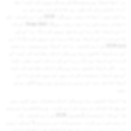
ہر ایک ڈیٹا پروسیسنگ کی سرگرمیوں کے لیے ایک
آزاد کنٹرولر کے طور پر کام کرتے ہیں جو ہم
بالترتیب انجام دیتے ہیں (یا DCR فراہم کنندہ کو
انجام دینے کی ہدایت دیتے ہیں)؛ (bb) Snap آپ کے
ذاتی ڈیٹا تک رسائی حاصل نہیں کرے گا یا آپ کی
جانب سے ذاتی ڈیٹا پر کارروائی نہیں کرے گا؛ اور
(cc) DCR فراہم کنندہ واحد ڈیٹا پروسیسر ہے جسے
آپ نے ڈیٹا کلین روم پروگرام کے مقاصد کے لیے آپ
کے ذاتی ڈیٹا پر کارروائی کرنے کے لیے مقرر کیا
ہے۔ اگر ڈیٹا کلین روم پروگرام کے مقاصد کے لیے
آپ جو ڈیٹا دستیاب کرتے ہیں اس میں کوئی ذاتی
ڈیٹا شامل ہے، تو
ذاتی ڈیٹا کی شرائط
لاگو ہوتی
ہیں۔
ج - ڈیٹا کلین روم پروگرام کے سلسلے میں کسی بھی
فریق ثالث کے ذریعے فراہم کردہ پروڈکٹس یا سروسز
کا آپ کا استعمال (بشمول DCR فراہم کنندہ کے
ذریعے فراہم کردہ مصنوعات اور سروسز ) آپ کی اپنی
ذمہ داری پر ہے اور فریق ثالث کی شرائط کے ساتھ