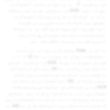
فراہم کنندہ") ۔ ہم ہر ایک اس بات سے اتفاق کرتے
ہیں کہ دوسرا DCR فراہم کنندہ کو ہدایت دے سکتا
ہے کہ وہ آپ کے کاروباری سروسز کے استعمال سے
متعلق ایسے ڈیٹا کے ساتھ مجموعی اور گمنام
انسائٹس پیدا کرے صرف ان سوالات اور ہدایات کا
استعمال کرتے ہوئے جو دوسرے فریق کے ذریعے
تحریری طور پر پہلے سے منظور شدہ ہوں۔
ب - آپ اور Snap تسلیم کرتے ہیں اور اس بات سے
اتفاق کرتے ہیں کہ ہم میں سے ہر ایک: (i) آزادانہ
طور پر تعین کرتے ہیں کہ DCR فراہم کنندہ کو کون
سا ڈیٹا فراہم کرنا ہے؛ (ii) دوسرے کو اس ڈیٹا کو
حاصل کرنے یا اس تک رسائی حاصل کرنے کی اجازت
نہیں دیتے؛ اور (iii) انسائٹس فراہم کرنے کے لیے
DCR فراہم کنندگان کو اس ڈیٹا کی پروسیسنگ کے
سلسلے میں آزاد ہدایات فراہم کرتے ہیں۔ اس طرح،
آپ مزید تسلیم کرتے اور اس بات سے اتفاق کرتے ہیں
کہ جہاں آپ کے ڈیٹا میں ذاتی ڈیٹا شامل ہے: (aa) ہم