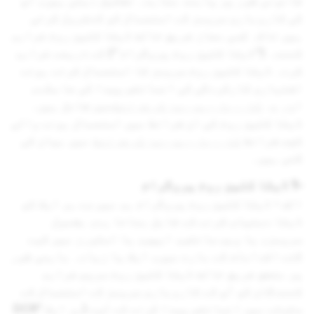
قانونی طور پر پابند معاہدہ تشکیل دیتی ہیں، آپ
کی کاروباری سروسز کے استعمال کو کنٹرول کرتی
ہیں تاکہ کسی مجاز فریق ثالث ڈیٹا کلین روم فراہم
کنندہ (’’ڈیٹا کلین روم پروگرام ‘‘) کے ذریعے فراہم
کردہ ڈیٹا کلین روم سروسز کا استعمال کرتے ہوئے
اشتہاری کارکردگی کی انسائٹس پیدا کی جا سکے،
اور یہ
کاروباری سروسز کی شرائط
میں شامل ہیں۔
ڈیٹا کلین روم کی ان شرائط میں استعمال ہونے والی
کچھ شرائط
کاروباری سروسز کی شرائط
میں بیان کی
گئی ہیں۔
-1 ڈیٹا کلین روم پروگرام
الف - ڈیٹا کلین روم پروگرام ہم میں سے ہر ایک کو
ڈیٹا دستیاب کرنے کے قابل بناتا ہے، بشمول
سروسز، یا ویب سائٹس، ایپس، یا اسٹورز میں کیے
گئے اقدامات کے بارے میں، ایک یا زیادہ باہمی طور
پر متفق فریق ثالث ڈیٹا کلین روم سروس فراہم
کنندگان کو آپ کے کاروباری سروسز کے استعمال کے
سلسلے میں انسائٹس پیدا کرنے کے لیے (ہر ایک "DCR