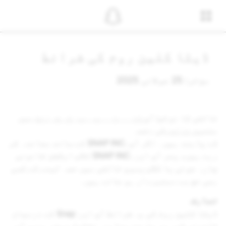
ڈیٹا کلین روم کی شرائط
مؤثر: 25 جولائی 2025
ثالثی کا نوٹس: آپ
کاروباری سروسز کی شرائط
میں
متعین
ثالثی
کی دفعہ
کے پابند ہیں۔ اگر آپ .SNAP INC کے ساتھ معائدہ کر
رہے ہیں، پھر آپ اور .SNAP INC کلاس ایکشن قانونی
چارہ جوئی یا کلاس وسیع ثالثی میں حصہ لینے کے کسی
بھی حق سے دستبردار ہو جاتے ہیں۔
تعارف
ڈیٹا کلین روم کی یہ شرائط آپ اور Snap کے درمیان