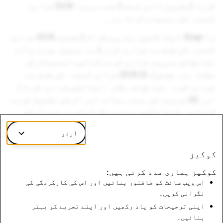
کرنا (بشمول ذاتی ڈیٹا) جسے دوسرا DCR فراہم
کنندہ کو دستیاب کرتا ہے۔۔
ب - Snap ڈیٹا کلین روم پروگرام (بشمول DCR فراہم
کنندہ کی طرف سے فراہم کردہ) سے موصول ہونے والے
نتائج کو سروسز فراہم کرنے کے لیے استعمال کر
سکتا ہے، بشمول: (i) DCR فراہم کنندہ کی طرف سے
فراہم کردہ نتائج کے علاوہ انسائٹس فراہم کرنا؛
اور (ii) سروسز کو بہتر بنانے اور ان کی تکمیل کرنے
کے لیے۔ ڈیٹا کلین روم پروگرام کے ذریعے آپ کو
دستیاب کیے جانے والے تمام نتائج، ڈیٹا اور
اردو
انسائٹس (چاہے وہ Snap کے ذریعے ہوں یا DCR فراہم
کنندہ کے ذریعے)، کاروباری سروسز کے ڈیٹا کا حصہ
کوکیز
ہیں، اور یہ صرف ان اشتہاری مہمات کے نظم کے لیے
کوکیز ہماری مدد کرتی ہیں:
مجموعی اور گمنام بنیاد پر استعمال کیے جا سکتے
اس ویب سائٹ کو طاقتور بنائیں اور اس کی کارکردگی کی
ہیں جو سروسز کے ذریعے چلائی جا رہی ہوں۔
نگرانی کریں۔
-3 پورا معاہدہ
اپنی ترجیحات کو یاد رکھیں اور اپنے تجربے کو بہتر
بنائیں۔
ڈیٹا کلین روم کی یہ شرائط آپ اور Snap کے درمیان