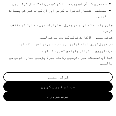
سمجھیں کہ آپ اس ویب سائٹ کو کس طرح استعمال کرتے ہیں۔
ڈیٹا کلین روم پروگرام کے استعمال کے سلسلے میں
مکمل تفہیم اور معاہدے کو متعین کرتی ہیں اور
متعلقہ اشتہارات فراہم کریں اور ان کی تاثیر کی پیمائش
کریں۔
ڈیٹا کلین روم پروگرام کے سلسلے میں آپ اور Snap
کے درمیان تمام دیگر تمام معاہدوں کی جگہ لے لیتی
جاری رکھنے کے لیے، درج ذیل اختیارات میں سے ایک کو منتخب
ہیں۔
کریں:
کوکی مینو
آ لا کارٹ کوکی کے تجربے کے لیے۔
سب قبول کریں
تمام کوکیز اور سب سے بہتر تجربہ کے لیے۔
صرف ضروری
انتہائی بنیادی تجربے کے لیے۔
کیا آپ تفصیلات میں دلچسپی رکھتے ہیں؟ پڑھیں ہماری
کوکی کی
پالیسی
کوکی مینو
سب کو قبول کریں
صرف ضروری
کمپنی
کمیونٹی