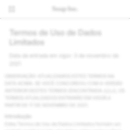
Termos de Uso de Dados
Limitados
Data de entrada em vigor: 3 de novembro de
2021
OBSERVAÇÃO: ATUALIZAMOS ESTES TERMOS NA
DATA ACIMA. SE VOCÊ CONCORDOU COM A VERSÃO
ANTERIOR DESTES TERMOS (ENCONTRADA
AQUI
), OS
TERMOS ATUALIZADOS ENTRARÃO EM VIGOR A
PARTIR DE 17 DE NOVEMBRO DE 2021.
Introdução
Estes Termos de Uso de Dados Limitados formam um