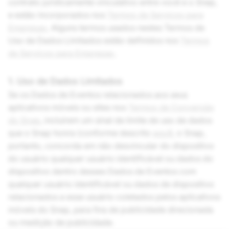
contrato juridicamente vinculativo entre você e o Snap,
e estão incorporados nos
Termos de Serviços para
Empresas
. Alguns termos usados nestes Termos de
Uso de Dados Limitados estão definidos nos
Termos
de Serviços para Empresas
.
1. Uso de Dados Limitados
Se os Dados de Eventos relacionados aos seus
aplicativos móveis ou sites nos
Termos de Conversão
do Snap
, incluírem um sinal de limite de uso de dados
que o Snap honra (conforme descrito
aqui
), o Snap,
portanto, concorda em não desvincular do dispositivo
do usuário qualquer usuário identificável ou dados do
dispositivo dentro desses Dados de Eventos com
qualquer usuário identificável ou dados de dispositivo
relacionados a esse usuário coletados pelos aplicativos
móveis do Snap, para fins de publicidade direcionada
ou medição de publicidade.