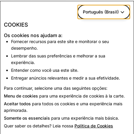
2. Conflito
Português (Brasil)
Se estes Termos de Uso de Dados Limitados entrarem
COOKIES
em conflito com os
Termos de Serviços para
Os cookies nos ajudam a:
Empresas
, quaisquer outros Termos e Políticas
Fornecer recursos para este site e monitorar o seu
Suplementares ou os
Termos de Serviço do Snap
,
desempenho.
portanto, no que diz respeito ao conflito, os
Lembrar das suas preferências e melhorar a sua
documentos regentes serão, em ordem decrescente:
experiência.
estes Termos de Uso de Dados Limitados, os outros
Entender como você usa este site.
Termos e Políticas Suplementares, os
Termos de
Entregar anúncios relevantes e medir a sua efetividade.
Serviços para Empresas
e os
Termos de Serviço do
Snap
.
Para continuar, selecione uma das seguintes opções:
Menu de cookies
para uma experiência de cookies à la carte.
Aceitar todos
para todos os cookies e uma experiência mais
aprimorada.
Somente os essenciais
para uma experiência mais básica.
Quer saber os detalhes? Leia nossa
Política de Cookies