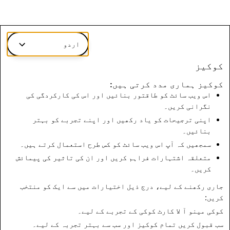
اردو
کوکیز
کوکیز ہماری مدد کرتی ہیں:
اس ویب سائٹ کو طاقتور بنائیں اور اس کی کارکردگی کی
نگرانی کریں۔
اپنی ترجیحات کو یاد رکھیں اور اپنے تجربے کو بہتر
بنائیں۔
سمجھیں کہ آپ اس ویب سائٹ کو کس طرح استعمال کرتے ہیں۔
متعلقہ اشتہارات فراہم کریں اور ان کی تاثیر کی پیمائش
کریں۔
جاری رکھنے کے لیے، درج ذیل اختیارات میں سے ایک کو منتخب
کریں:
کوکی مینو
آ لا کارٹ کوکی کے تجربے کے لیے۔
سب قبول کریں
تمام کوکیز اور سب سے بہتر تجربہ کے لیے۔