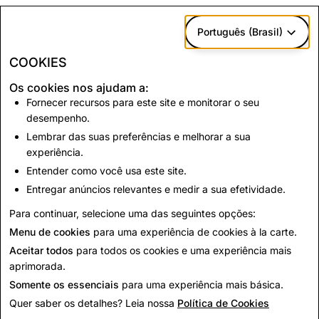
5. Programa de Recompensas do Snapchat+
Português (Brasil)
a. Para se qualificar para o Snapchat+ como
Recompensa (“Programa de Recompensas do
COOKIES
Snapchat+”), você deve atender aos seguintes critérios:
Os cookies nos ajudam a:
(i) não ter se inscrito no Snapchat+ anteriormente; e (ii)
Fornecer recursos para este site e monitorar o seu
residir nos EUA.
desempenho.
Lembrar das suas preferências e melhorar a sua
b. Sujeito a estes Termos do Programa de
experiência.
Recompensas por Indicação do Snapchat e aos
Entender como você usa este site.
Critérios de Elegibilidade, a versão do Snapchat+ que
Entregar anúncios relevantes e medir a sua efetividade.
você receberá como Recompensa não incluirá passes
de amigo e restauração gratuita do foguinho.
Para continuar, selecione uma das seguintes opções:
Menu de cookies
para uma experiência de cookies à la carte.
Aceitar todos
para todos os cookies e uma experiência mais
aprimorada.
Somente os essenciais
para uma experiência mais básica.
Quer saber os detalhes? Leia nossa
Política de Cookies