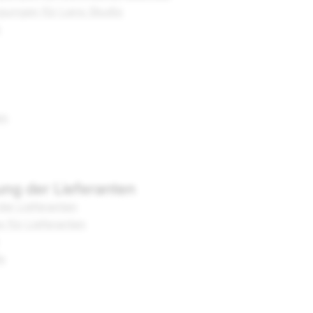
ungen für Lens Studio
n
en
ng der Lieferanten
er Lieferanten
 für Lieferanten
e