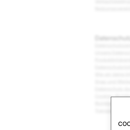
Verkaufsbeding
Nutzungsverei
Datenschut
Datenschutzzen
Unsere Datens
Produktinhären
Datenschutzrich
Wie wir deine 
Snap und Werb
Datenschutz du
Cookies-Richtli
Richtlinie zum 
Transparenzber
COO