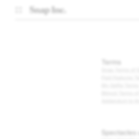
Terms
Snap Terms of 
Paid Features T
My Selfie Terms
Bitmoji Terms o
Addendum to the
Spectacles