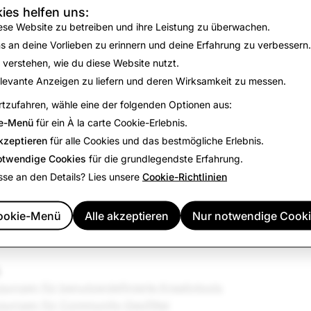
ies helfen uns:
ese Website zu betreiben und ihre Leistung zu überwachen.
s an deine Vorlieben zu erinnern und deine Erfahrung zu verbessern.
mmerziellen Inhalten
 verstehen, wie du diese Website nutzt.
levante Anzeigen zu liefern und deren Wirksamkeit zu messen.
tzufahren, wähle eine der folgenden Optionen aus:
e-Menü
für ein À la carte Cookie-Erlebnis.
kzeptieren
für alle Cookies und das bestmögliche Erlebnis.
tlinien
otwendige Cookies
für die grundlegendste Erfahrung.
eigte Inhalte
sse an den Details? Lies unsere
Cookie-Richtlinien
gungen für Einreichungen und Erträge
ien für zulässige Empfehlungen
ookie-Menü
Alle akzeptieren
Nur notwendige Cook
ngen für benutzerdefinierte Kreativtools
ungen für Community-Geofilter