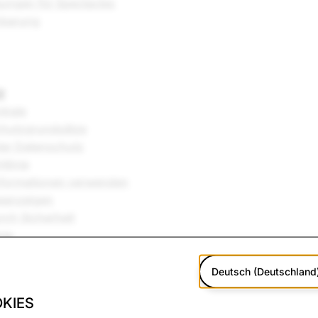
ungen für Spectacles
nbarung
z
trale
chutzgrundsätze
ter Datenschutz
tlinie
Informationen verwenden
eanzeigen
rch Sicherheit
nie
Schutz von Gesundheitsdaten (beschränkt auf US-Jurisdikt
icht
Deutsch (Deutschland
KIES