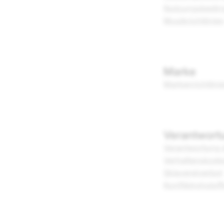
Nutzungsbeding
Musikrichtlinie
Marke
Markenrichtlini
Verantwortu
Verantwortung d
Verhaltenskodex
Sklavereiverbot
Konfliktrohstoff