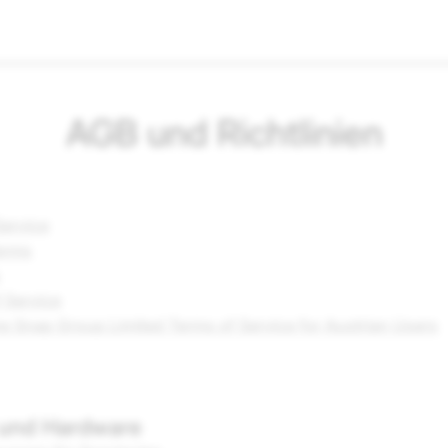
AGB und Richtlinien
Service
erms
f Service
 Snap Group Limited Terms of Service for Austrian Users
 und Hardware