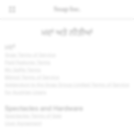
ਮਦਾਂ ਅਤੇ ਨੀਤੀਆਂ
ਮਦਾਂ
Snap Terms of Service
Paid Features Terms
My Selfie Terms
Bitmoji Terms of Service
Addendum to the Snap Group Limited Terms of Service
for Austrian Users
Spectacles and Hardware
Spectacles Terms of Sale
User Agreement