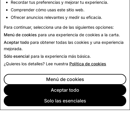
Recordar tus preferencias y mejorar tu experiencia.
Responsabilidad del proveedor
Comprender cómo usas este sitio web.
Código de conducta del proveedor
Ofrecer anuncios relevantes y medir su eficacia.
Antiesclavitud
Minerales de conflicto
Para continuar, selecciona una de las siguientes opciones:
Menú de cookies
para una experiencia de cookies a la carta.
Aceptar todo
para obtener todas las cookies y una experiencia
mejorada.
Sólo esencial
para la experiencia más básica.
¿Quieres los detalles? Lee nuestra
Política de cookies
Menú de cookies
Aceptar todo
Solo las esenciales
EMPRESA
COMUNIDAD
PUBLICIDAD