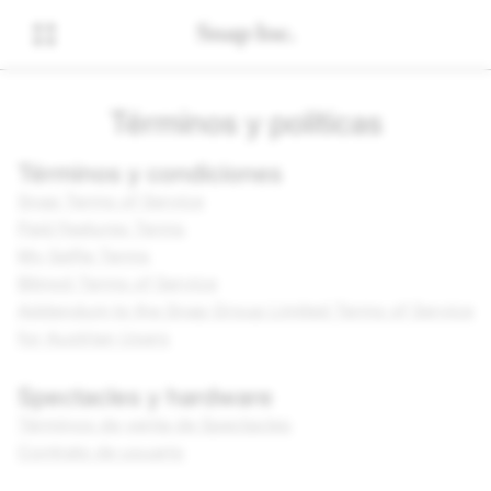
Términos y políticas
Términos y condiciones
Snap Terms of Service
Paid Features Terms
My Selfie Terms
Bitmoji Terms of Service
Addendum to the Snap Group Limited Terms of Service
for Austrian Users
Spectacles y hardware
Términos de venta de Spectacles
Contrato de usuario