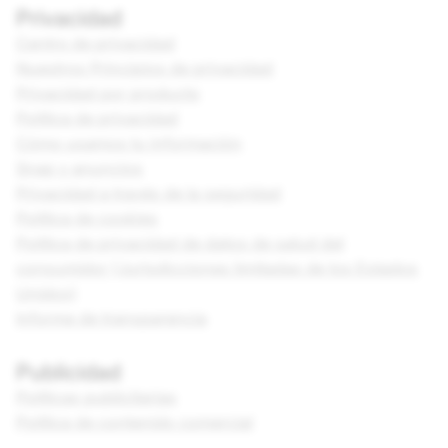
Privacidad
Centro de privacidad
Nuestros Principios de privacidad
Privacidad por producto
Política de privacidad
Cómo usamos tu información
Snap y anuncios
Privacidad a través de la seguridad
Política de cookies
Política de privacidad de datos de salud del
consumidor (Jurisdicciones limitadas de los Estados
Unidos)
Informe de transparencia
Publicidad
Políticas publicitarias
Política de contenido comercial