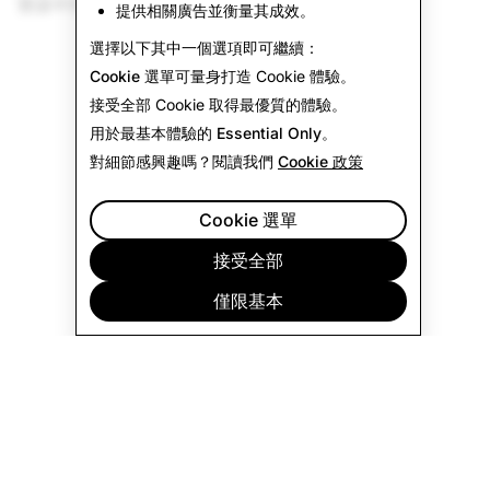
覽器中打開連結以獲得最佳體驗。
提供相關廣告並衡量其成效。
選擇以下其中一個選項即可繼續：
Cookie 選單
可量身打造 Cookie 體驗。
接受全部
Cookie 取得最優質的體驗。
用於最基本體驗的
Essential Only
。
對細節感興趣嗎？閱讀我們
Cookie 政策
Cookie 選單
接受全部
僅限基本
公司
社群
廣告宣傳
法律