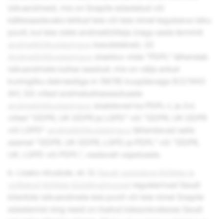
isikuandmeid, mis on Snapile edastatud või
kättesaadavaks tehtud teie või teie nimel tegutseva isiku
poolt, kui teie olete andmetöötleja (nagu seda terminit
andmetöötluslepingus
kasutatakse); (ii)
Andmetöötluslepingus
sisalduv viide "PDPL" tähendab
isikuandmete kaitse seadust, mis on välja antud
kuningliku dekreediga nr (M/19) kuupäevaga 9/2/1443
AH; (iii) viited andmekaitseseadusele
andmetöötluslepingus
sisaldavad ka PDPL-i; ja (iv)
viited "GDPR, UK GDPR ja LGPD" või "GDPR, UK GDPR
või LGPD"
andmetöötluslepingus
tähendavad selle
asemel "GDPR, UK GDPR, LGPD ja PDPL" või "GDPR,
UK, LGPD või PDPL", vastavalt vajadusele.
b. Lisaks nõustute, et: (i)
Saudi vastutava töötleja ja
volitatud töötleja tüüptingimused
reguleerivad Saudi
klientide isikuandmete teie poolt või teie nimel Snapile
edastamist ning need on lisatud käesolevatesse Saudi