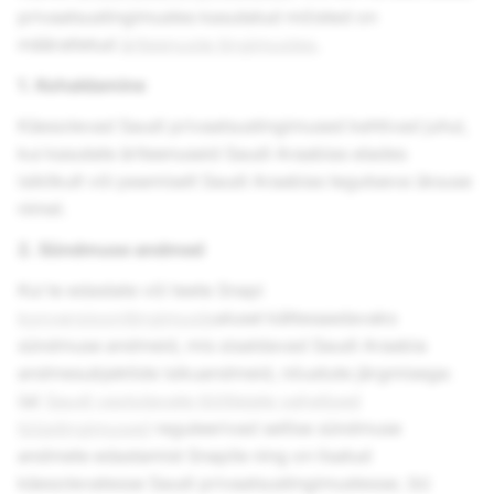
privaatsustingimustes kasutatud mõisted on
määratletud
äriteenuste tingimustes
.
1. Kohaldamine
Käesolevad Saudi privaatsustingimused kehtivad juhul,
kui kasutate äriteenuseid Saudi Araabias elades
isiklikult või peamiselt Saudi Araabias tegutseva üksuse
nimel.
2. Sündmuse andmed
Kui te edastate või teete Snapi
konversioonitingimuste
alusel kättesaadavaks
sündmuse andmeid, mis sisaldavad Saudi Araabia
andmesubjektide isikuandmeid, nõustute järgmisega:
(a)
Saudi vastutavate töötlejate vahelised
tüüptingimused
reguleerivad sellise sündmuse
andmete edastamist Snapile ning on lisatud
käesolevatesse Saudi privaatsustingimustesse; (b)