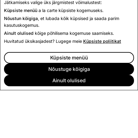
põhimõtted ning
äriteenuste tingimused
.
Jätkamiseks valige üks järgmistest võimalustest:
Küpsiste menüü
a la carte küpsiste kogemuseks.
Nõustun kõigiga
, et lubada kõik küpsised ja saada parim
kasutuskogemus.
Ainult olulised
kõige põhilisema kogemuse saamiseks.
Huvitatud üksikasjadest? Lugege meie
Küpsiste poliitikat
Küpsiste menüü
Nõustuge kõigiga
Ainult olulised
ETTEVÕTE
KOGUKOND
REKLAAM
JURIIDILINE
CITIZENSNAP
MUUD TINGIMUSED JA POLIITIKAD
PRIVAATSUSPOLIITIKA