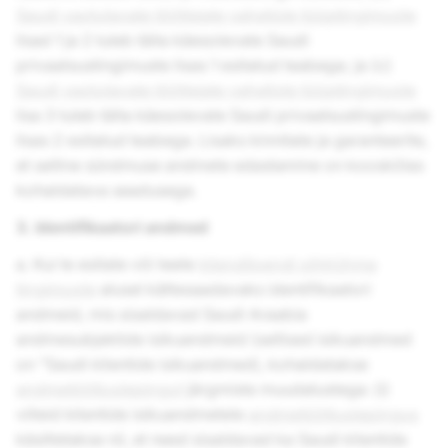
Saudi vastutavate töötlejate vaheliste tüüptingimuste
lisad 1 ja 2 tuleb täita käesolevate Saudi
privaatsustingimuste lisas 1 esitatud teabega; ja (c)
Saudi vastutavate töötlejate vaheliste tüüptingimuste
lisa 3 tuleb täita käesolevate Saudi privaatsustingimuste
lisas 2 esitatud teabega. Lisaks kinnitate ja garanteerite,
et selline sündmuse andmete edastamine on kooskõlas
kohaldatava seadusega.
3. Identifikaatori andmed
a. Kui te esitate või teete
kliendiloendi sihtrühma
tingimuste
alusel kättesaadavaks identifikaatori
andmeid, mis sisaldavad Saudi Araabia
andmesubjektide isikuandmeid (sellised isikuandmed
on "Saudi klientide isikuandmed), kohaldatakse
andmetöötluslepingut
järgmiste muudatustega: (i)
viiteid klientide isikuandmetele
andmetöötluslepingus
käsitletakse nii, et need sisaldavad ka Saudi klientide