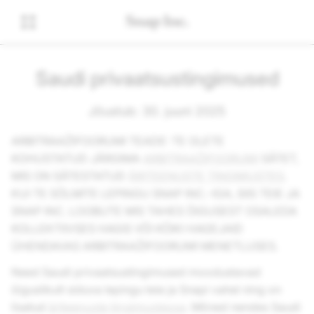
Saudi privaatsustingimused
Jõustub: 30. juuni 2025
ARBITRAAŽIFOORUMI TEADE: TE OLETE
KOHUSTATUD JÄRGIMA
ARBITRAAŽIFOORUMI
SÄTET,
MIS ON SÄTESTATUD
ÄRITEENUSTE TINGIMUSTES
.
KUI TE SÕLMITE LEPINGU SNAP INC.-IGA, SIIS TEIE JA
SNAP INC. LOOBUTE MIS TAHES ÕIGUSEST OSALEDA
KOLLEKTIIVSES HAGIS VÕI KÕIKI HAGEJAID
ÜHENDAVAS ARBITRAAŽIFOORUMI MENETLUSES.
Need Saudi privaatsustingimused moodustavad
õiguslikult siduva lepingu teie ja Snapi vahel ning on
lisatud
äriteenuste tingimustesse
. Mõned nendes Saudi