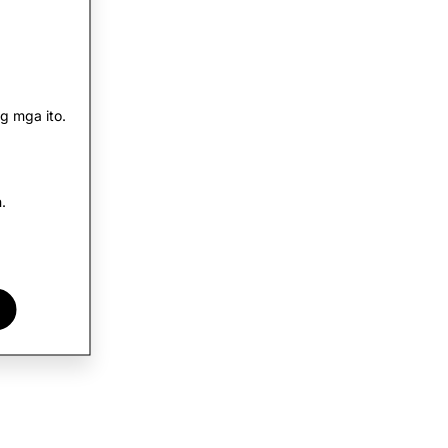
g mga ito.
.