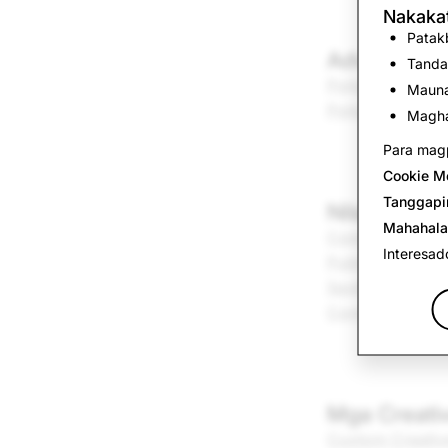
Nakakat
Patakb
Advertising
Tanda
Polisiya sa Adve
Mauna
Polisiya sa Kom
Magha
Para magp
Cookie M
Tanggapi
Nilalaman
Mahahala
Community Gui
Interesad
Public Content 
Spotlight Subm
Content Guideli
Mga Creativ
Custom Creativ