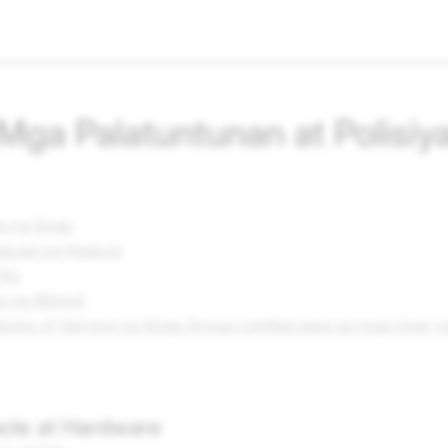
Mga Palatuntunan at Polisiy
ce ng Snap
ayad na Feature
 Ko
e ng Bitmoji
rms of Service ng Snap Group Limited para sa mga User na
cle at Hardware