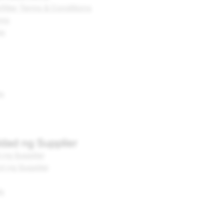
ilter Terms & Conditions
rms
es
es
idad ng Supplier
 ng Supplier
t ng Supplier
ls