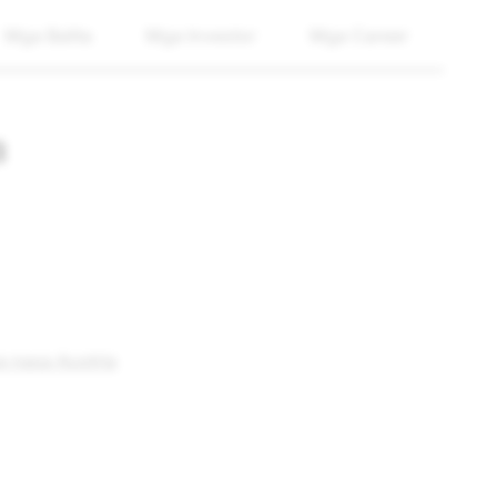
Mga Balita
Mga Investor
Mga Career
a
 nasa Austria