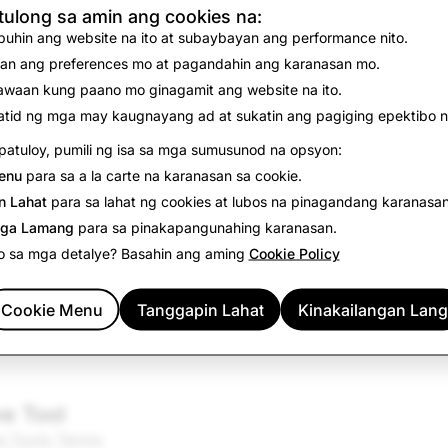
ulong sa amin ang cookies na:
uhin ang website na ito at subaybayan ang performance nito.
an ang preferences mo at pagandahin ang karanasan mo.
rtising
waan kung paano mo ginagamit ang website na ito.
ersyal na Content
tid ng mga may kaugnayang ad at sukatin ang pagiging epektibo n
atuloy, pumili ng isa sa mga sumusunod na opsyon:
enu
para sa a la carte na karanasan sa cookie.
n Lahat
para sa lahat ng cookies at lubos na pinagandang karanasan
ga Lamang
para sa pinakapangunahing karanasan.
delines
o sa mga detalye? Basahin ang aming
Cookie Policy
Display
ission and Revenue Terms
Cookie Menu
Tanggapin Lahat
Kinakailangan Lang
nes for Recommendation Eligibility
e Tool
e Tools Terms