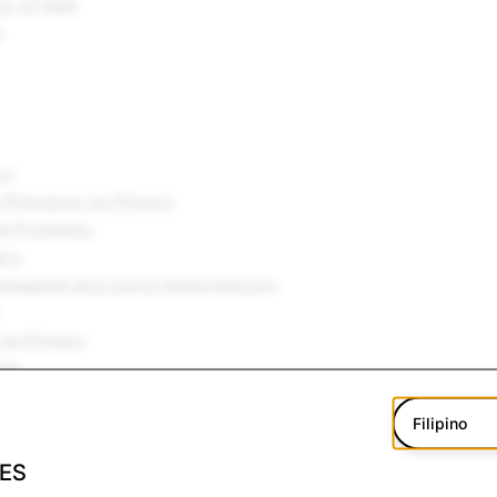
s of Sale
t
cy
Prinsipyo sa Privacy
at Produkto
acy
nagamit ang Iyong Impormasyon
sa Privacy
kie
ivacy ng Data ng Kalusugan ng Consumer (Limitado sa mga 
Filipino
rency
ES