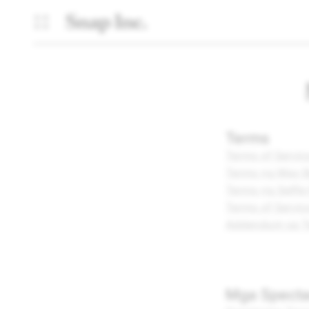
Terms
Terms of Servi
Terms ng May B
Terms ng Selfie
Terms of Servic
Addendum sa Te
Mga Specta