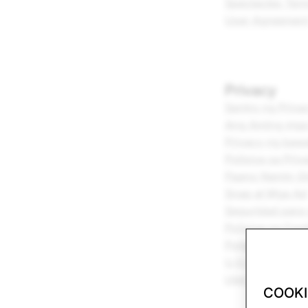
Spectacles Term
User Agreemen
Privacy
Sentro ng Priva
Ang Aming mga 
Privacy ng baw
Polisiya sa Priv
Paano Namin Gi
Snap at Mga Ad
Seguridad para 
Polisiya sa Coo
Polisiya sa Pr
U.S.)
Ulat sa Transpa
COOKI