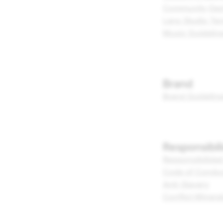
Community Geof
Lens Studio Te
Music Guidelin
Brand
Brand Guidelin
Responsibil
Responsibilidad
Code of Conduc
Anti-Slavery
Conflict Minera